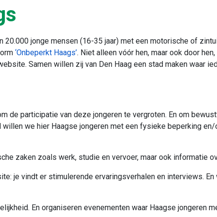
gs
 20.000 jonge mensen (16-35 jaar) met een motorische of zintui
tform
‘Onbeperkt Haags’
. Niet alleen vóór hen, maar ook door he
 website. Samen willen zij van Den Haag een stad maken waar ie
n om de participatie van deze jongeren te vergroten. En om bewus
l willen we hier Haagse jongeren met een fysieke beperking en/
che zaken zoals werk, studie en vervoer, maar ook informatie ov
e: je vindt er stimulerende ervaringsverhalen en interviews. En
nkelijkheid. En organiseren evenementen waar Haagse jongeren m