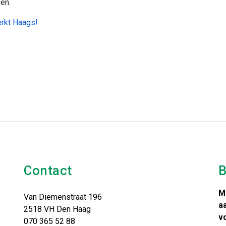
en.
rkt Haags!
Contact
B
M
Van Diemenstraat 196
a
2518 VH Den Haag
v
070 365 52 88