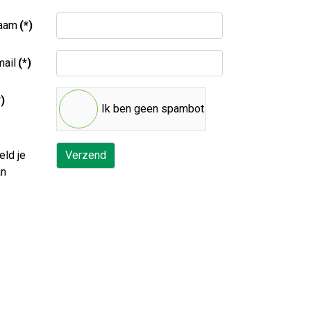
aam
(*)
ail
(*)
*)
Ik ben geen spambot
ld je
Verzend
an