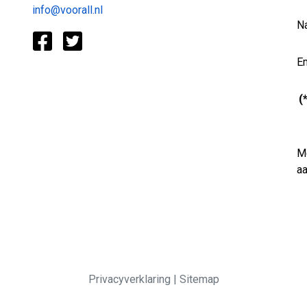
info@voorall.nl
N
Em
(
Me
a
Privacyverklaring
|
Sitemap