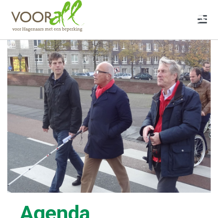
♿
Agenda