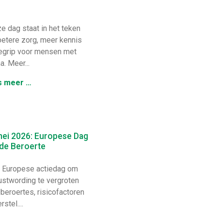
 dag staat in het teken
betere zorg, meer kennis
egrip voor mensen met
. Meer...
s meer …
mei 2026: Europese Dag
 de Beroerte
Europese actiedag om
stwording te vergroten
 beroertes, risicofactoren
rstel....