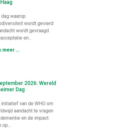
 Haag
dag waarop
odiversiteit wordt gevierd
andacht wordt gevraagd
acceptatie en...
s meer …
september 2026: Wereld
heimer Dag
initiatief van de WHO om
ldwijd aandacht te vragen
 dementie en de impact
 op...