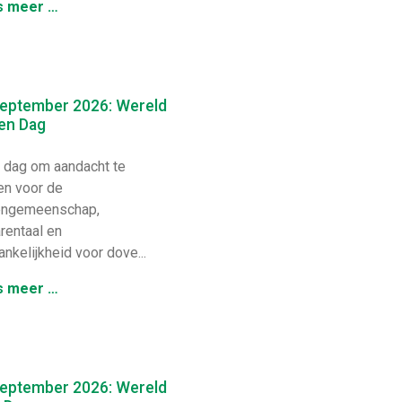
s meer …
september 2026: Wereld
en Dag
dag om aandacht te
en voor de
engemeenschap,
rentaal en
nkelijkheid voor dove...
s meer …
september 2026: Wereld