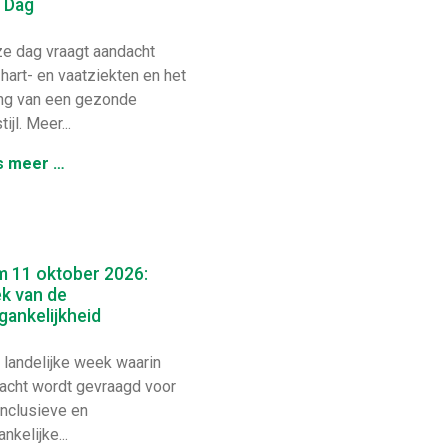
 Dag
 dag vraagt aandacht
 hart- en vaatziekten en het
ng van een gezonde
tijl. Meer...
s meer …
m 11 oktober 2026:
k van de
ankelijkheid
landelijke week waarin
acht wordt gevraagd voor
inclusieve en
nkelijke...