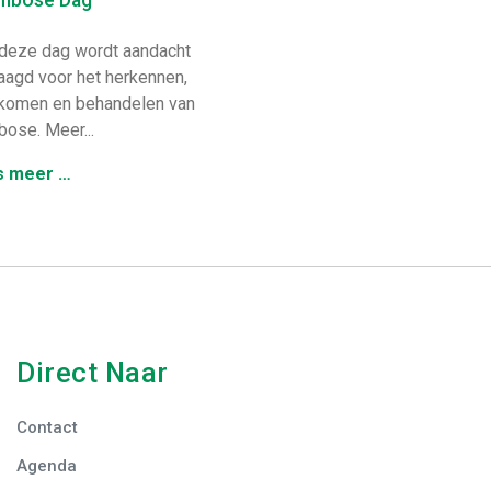
eze dag wordt aandacht
aagd voor het herkennen,
komen en behandelen van
bose. Meer...
s meer …
Direct Naar
Contact
Agenda