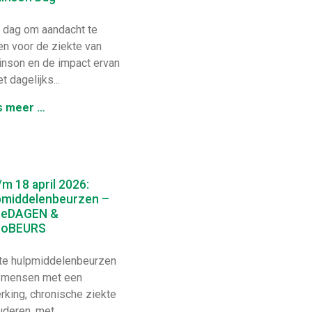
dag om aandacht te
en voor de ziekte van
inson en de impact ervan
t dagelijks...
s meer …
/m 18 april 2026:
pmiddelenbeurzen –
neDAGEN &
zoBEURS
e hulpmiddelenbeurzen
 mensen met een
rking, chronische ziekte
deren, met...