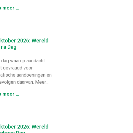
s meer …
oktober 2026: Wereld
ma Dag
dag waarop aandacht
t gevraagd voor
atische aandoeningen en
evolgen daarvan. Meer...
s meer …
oktober 2026: Wereld
mbose Dag