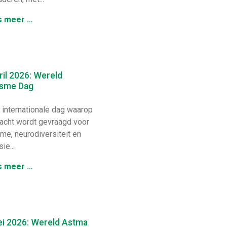
s meer …
ril 2026: Wereld
isme Dag
internationale dag waarop
acht wordt gevraagd voor
sme, neurodiversiteit en
sie...
s meer …
ei 2026: Wereld Astma