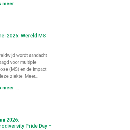
s meer …
mei 2026: Wereld MS
ldwijd wordt aandacht
aagd voor multiple
rose (MS) en de impact
deze ziekte. Meer...
s meer …
uni 2026:
odiversity Pride Day –