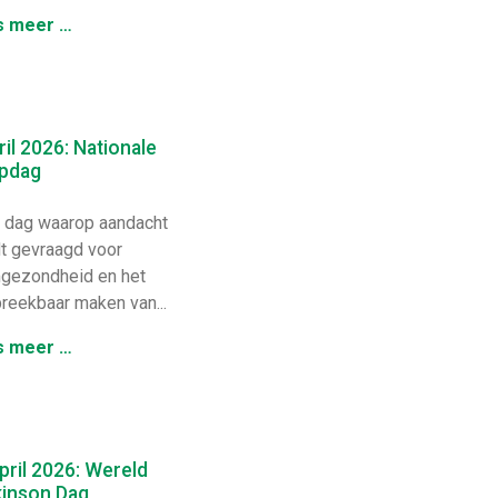
s meer …
ril 2026: Nationale
pdag
dag waarop aandacht
t gevraagd voor
gezondheid en het
reekbaar maken van...
s meer …
pril 2026: Wereld
kinson Dag