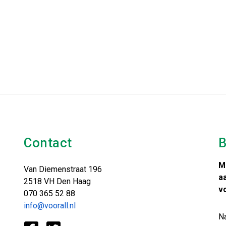
Contact
B
M
Van Diemenstraat 196
a
2518 VH Den Haag
v
070 365 52 88
info@voorall.nl
N