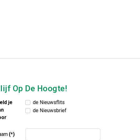
lijf Op De Hoogte!
eld je
de Nieuwsflits
an
de Nieuwsbrief
oor
aam
(*)