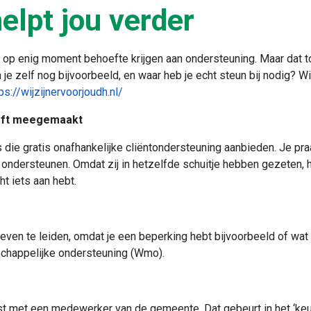
elpt jou verder
n op enig moment behoefte krijgen aan ondersteuning. Maar dat t
n je zelf nog bijvoorbeeld, en waar heb je echt steun bij nodig? W
ps://wijzijnervoorjoudh.nl/
eeft meegemaakt
s die gratis onafhankelijke cliëntondersteuning aanbieden. Je praa
e ondersteunen. Omdat zij in hetzelfde schuitje hebben gezeten, h
ht iets aan hebt.
even te leiden, omdat je een beperking hebt bijvoorbeeld of wat 
schappelijke ondersteuning (Wmo).
rst met een medewerker van de gemeente. Dat gebeurt in het ‘keu