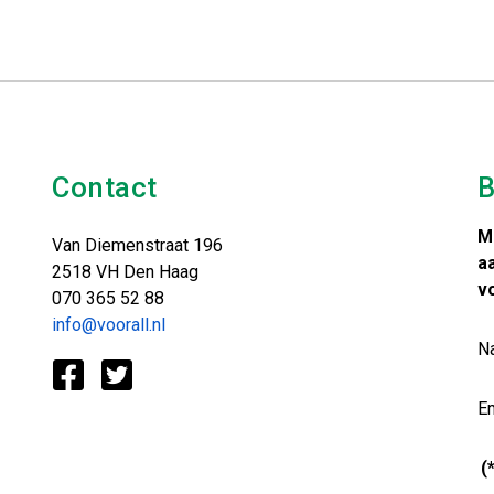
Contact
B
M
Van Diemenstraat 196
a
2518 VH Den Haag
v
070 365 52 88
info@voorall.nl
N
Em
(