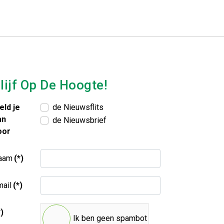
lijf Op De Hoogte!
eld je
de Nieuwsflits
an
de Nieuwsbrief
oor
aam
(*)
ail
(*)
*)
Ik ben geen spambot