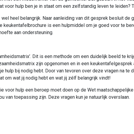
wat voor hulp ben je in staat om een zelfstandig leven te leiden?
 wel heel belangrijk. Naar aanleiding van dit gesprek besluit de 
 De keukentafelbrochure is een hulpmiddel om je goed voor te be
ehoefte aan ondersteuning.
eidsmatrix’. Dit is een methode om een duidelijk beeld te krijg
dzaamheidsmatrix zijn opgenomen en in een keukentafelgesprek 
r je hulp bij nodig hebt. Door van tevoren over deze vragen na t
 om wat jij nodig hebt en wat jij zélf belangrijk vindt!
die voor hulp een beroep moet doen op de Wet maatschappelijk
 jou van toepassing zijn. Deze vragen kun je natuurlijk overslaan.