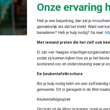
Onze ervaring h
Heb je een beperking, dan zal je misschie
gemakkelijk als dat het klinkt. Want wat ku
benaderen? Heb je hulp nodig? Ga naar:
htt
Met iemand praten die het zelf ook h
Er zijn vier Haagse vrijwilligersorganisatie
zodat zij kunnen kijken hoe ze je het best
luisterend oor, en ondersteuning waar je ec
De keukentafelbrochure
Als je hulp nodig hebt om een zelfstandig l
gemeente. Dit is geregeld in de Wet maat
Keukentafelgesprek
Om hulp uit de Wmo te krijgen, praat je ee