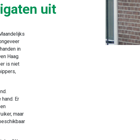
igaten uit
 Maandelijks
 ongeveer
 handen in
Den Haag.
er is niet
ippers,
nd.
 hand. Er
 en
uiker, maar
 beschikbaar