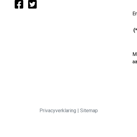
Em
(
Me
a
Privacyverklaring
|
Sitemap