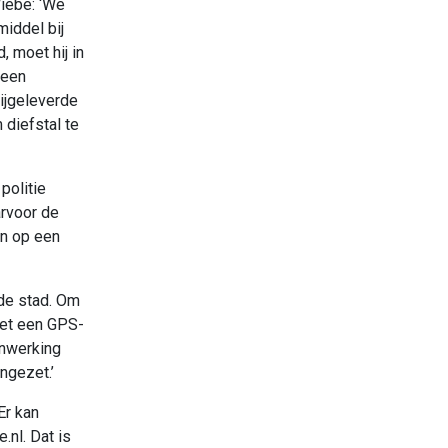
iebe: ‘We
middel bij
, moet hij in
 een
ijgeleverde
 diefstal te
politie
arvoor de
an op een
 de stad. Om
met een GPS-
enwerking
ngezet.’
Er kan
nl. Dat is