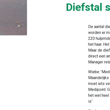
Diefstal 
De aantal di
worden er mi
220 hulpmidd
het haar. He
Maar de diefs
direct een a
Manager rela
Wiebe: ’Medi
Maandelijks 
moet iets v
Medipoint. G
het wel heel
is.’