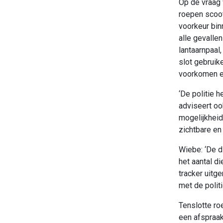
Op de vraag 
roepen scoot
voorkeur bin
alle gevalle
lantaarnpaal
slot gebruik
voorkomen en 
‘De politie 
adviseert oo
mogelijkheid
zichtbare en 
Wiebe: ‘De d
het aantal d
tracker uitg
met de polit
Tenslotte roe
een afspraak