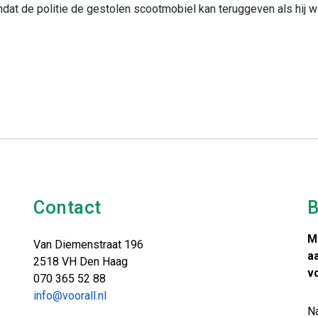
mdat de politie de gestolen scootmobiel kan teruggeven als hij w
Contact
B
M
Van Diemenstraat 196
a
2518 VH Den Haag
v
070 365 52 88
info@voorall.nl
N