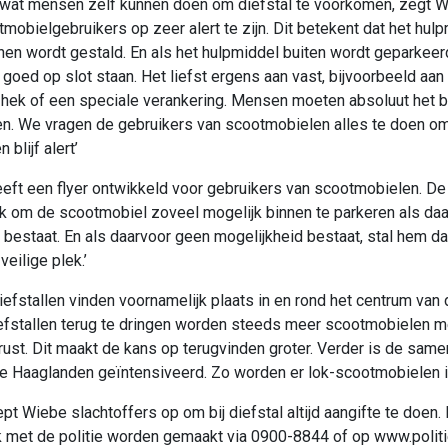
wat mensen zelf kunnen doen om diefstal te voorkomen, zegt W
mobielgebruikers op zeer alert te zijn. Dit betekent dat het hulp
nen wordt gestald. En als het hulpmiddel buiten wordt geparkeerd
n goed op slot staan. Het liefst ergens aan vast, bijvoorbeeld aan
, hek of een speciale verankering. Mensen moeten absoluut het b
en. We vragen de gebruikers van scootmobielen alles te doen om
blijf alert’
heeft een flyer ontwikkeld voor gebruikers van scootmobielen. De 
k om de scootmobiel zoveel mogelijk binnen te parkeren als da
 bestaat. En als daarvoor geen mogelijkheid bestaat, stal hem d
veilige plek.’
iefstallen vinden voornamelijk plaats in en rond het centrum van
iefstallen terug te dringen worden steeds meer scootmobielen 
erust. Dit maakt de kans op terugvinden groter. Verder is de sam
ie Haaglanden geïntensiveerd. Zo worden er lok-scootmobielen i
pt Wiebe slachtoffers op om bij diefstal altijd aangifte te doen. 
 met de politie worden gemaakt via 0900-8844 of op www.politie.