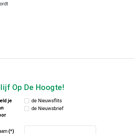
ordt
lijf Op De Hoogte!
eld je
de Nieuwsflits
an
de Nieuwsbrief
oor
aam
(*)