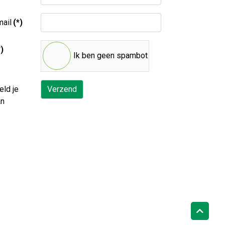
ail
(*)
*)
Ik ben geen spambot
ld je
Verzend
an