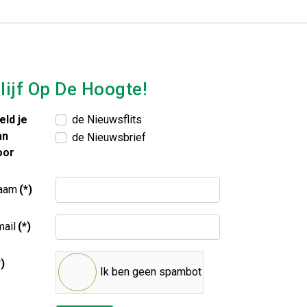
lijf Op De Hoogte!
eld je
de Nieuwsflits
an
de Nieuwsbrief
oor
aam
(*)
ail
(*)
*)
Ik ben geen spambot