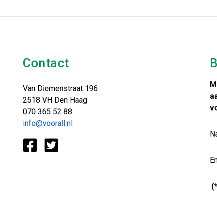
Contact
B
M
Van Diemenstraat 196
a
2518 VH Den Haag
v
070 365 52 88
info@voorall.nl
N
Em
(