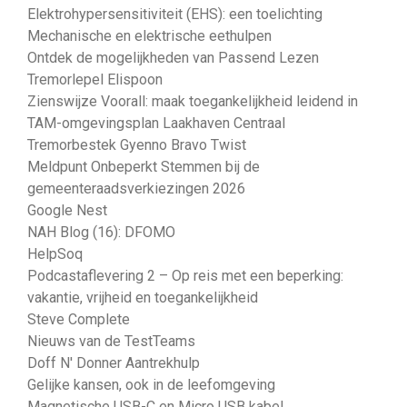
Elektrohypersensitiviteit (EHS): een toelichting
Mechanische en elektrische eethulpen
Ontdek de mogelijkheden van Passend Lezen
Tremorlepel Elispoon
Zienswijze Voorall: maak toegankelijkheid leidend in
TAM-omgevingsplan Laakhaven Centraal
Tremorbestek Gyenno Bravo Twist
Meldpunt Onbeperkt Stemmen bij de
gemeenteraadsverkiezingen 2026
Google Nest
NAH Blog (16): DFOMO
HelpSoq
Podcastaflevering 2 – Op reis met een beperking:
vakantie, vrijheid en toegankelijkheid
Steve Complete
Nieuws van de TestTeams
Doff N' Donner Aantrekhulp
Gelijke kansen, ook in de leefomgeving
Magnetische USB-C en Micro USB kabel